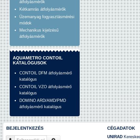
átfolyásmérők
Kétkamrás átfolyásmérők
Üzemanyag fogyasztásmérési
módok
Mechanikus kijelzésű
átfolyásmérők
AQUAMETRO CONTOIL
KATALÓGUSOK
CONTOIL DFM átfolyásmérő
katalógus
CONTOIL VZO átfolyásmérő
katalógus
DOMINO ARD/AMD/PMD
átfolyásmérő katalógus
BEJELENTKEZÉS
CÉGADATOK
UNIRAD
Kereskede
Felhasználói név