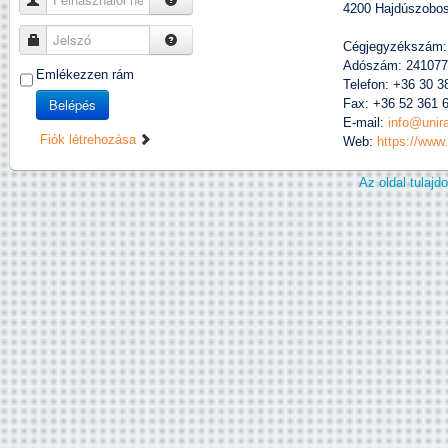
4200 Hajdúszobosz
Jelszó
Cégjegyzékszám:
Adószám: 241077
Emlékezzen rám
Telefon: +36 30 3
Belépés
Fax: +36 52 361 
E-mail:
info@unir
Fiók létrehozása
Web:
https://www
Az oldal tulaj