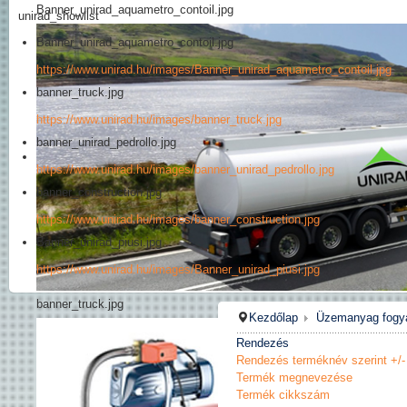
Banner_unirad_aquametro_contoil.jpg
unirad_showlist
Banner_unirad_aquametro_contoil.jpg
https://www.unirad.hu/images/Banner_unirad_aquametro_contoil.jpg
banner_truck.jpg
https://www.unirad.hu/images/banner_truck.jpg
banner_unirad_pedrollo.jpg
https://www.unirad.hu/images/banner_unirad_pedrollo.jpg
banner_construction.jpg
https://www.unirad.hu/images/banner_construction.jpg
Banner_unirad_piusi.jpg
https://www.unirad.hu/images/Banner_unirad_piusi.jpg
banner_truck.jpg
Kezdőlap
Üzemanyag fogy
Rendezés
Rendezés terméknév szerint +/-
Termék megnevezése
Termék cikkszám