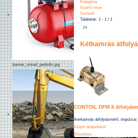
Kategória
Gyártó neve
Sorrend
Találatok: 1 - 1 / 1
Kétkamrás átfoly
banner_unirad_pedrollo.jpg
CONTOIL DFM 8 átfolyás
Ikerkamrás átfolyásmérő, impulzus 
Kérjen árajánlatot!
Bővebben...