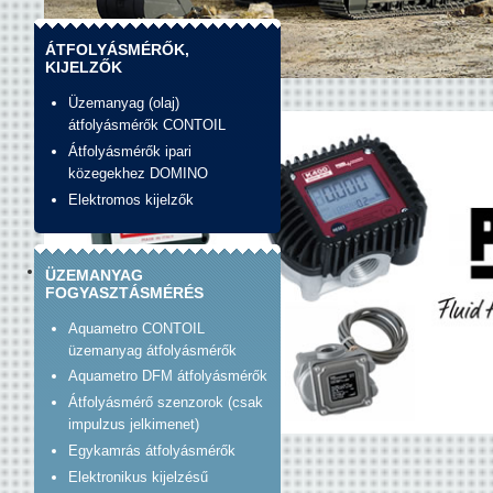
ÁTFOLYÁSMÉRŐK,
KIJELZŐK
banner_construction.jpg
Üzemanyag (olaj)
átfolyásmérők CONTOIL
Átfolyásmérők ipari
közegekhez DOMINO
Elektromos kijelzők
ÜZEMANYAG
FOGYASZTÁSMÉRÉS
Aquametro CONTOIL
üzemanyag átfolyásmérők
Aquametro DFM átfolyásmérők
Átfolyásmérő szenzorok (csak
impulzus jelkimenet)
Banner_unirad_piusi.jpg
Egykamrás átfolyásmérők
Elektronikus kijelzésű