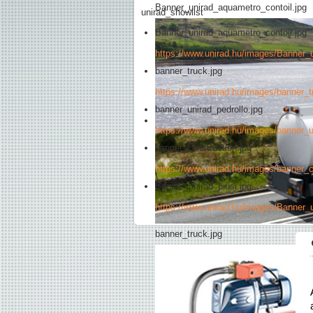
Banner_unirad_aquametro_contoil.jpg
unirad_showlist
Banner_unirad_aquametro_contoil.jpg
https://www.unirad.hu/images/Banner_
banner_truck.jpg
https://www.unirad.hu/images/banner_t
banner_unirad_pedrollo.jpg
https://www.unirad.hu/images/banner_u
banner_construction.jpg
https://www.unirad.hu/images/banner_c
Banner_unirad_piusi.jpg
https://www.unirad.hu/images/Banner_u
banner_truck.jpg