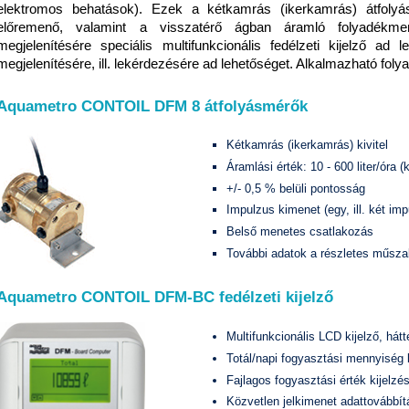
elektromos behatások). Ezek a kétkamrás (ikerkamrás) átfoly
előremenő, valamint a visszatérő ágban áramló folyadékm
megjelenítésére speciális multifunkcionális fedélzeti kijelző ad
megjelenítésére, ill. lekérdezésére ad lehetőséget. Alkalmazható folya
Aquametro CONTOIL DFM 8 átfolyásmérők
Kétkamrás (ikerkamrás) kivitel
Áramlási érték: 10 - 600 liter/óra 
+/- 0,5 % belüli pontosság
Impulzus kimenet (egy, ill. két im
Belső menetes csatlakozás
További adatok a részletes műszak
Aquametro CONTOIL DFM-BC fedélzeti kijelző
Multifunkcionális LCD kijelző, hátt
Totál/napi fogyasztási mennyiség k
Fajlagos fogyasztási érték kijelzése
Közvetlen jelkimenet adattovábbí