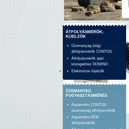
banner_construction.jpg
ÁTFOLYÁSMÉRŐK,
KIJELZŐK
Üzemanyag (olaj)
átfolyásmérők CONTOIL
Átfolyásmérők ipari
közegekhez DOMINO
Elektromos kijelzők
ÜZEMANYAG
FOGYASZTÁSMÉRÉS
Aquametro CONTOIL
üzemanyag átfolyásmérők
Aquametro DFM
Banner_unirad_piusi.jpg
átfolyásmérők