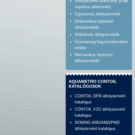
Átfolyásmérő szenzorok (csak
impulzus jelkimenet)
Egykamrás átfolyásmérők
Elektronikus kijelzésű
átfolyásmérők
Kétkamrás átfolyásmérők
Üzemanyag fogyasztásmérési
módok
Mechanikus kijelzésű
átfolyásmérők
AQUAMETRO CONTOIL
KATALÓGUSOK
CONTOIL DFM átfolyásmérő
katalógus
CONTOIL VZO átfolyásmérő
katalógus
DOMINO ARD/AMD/PMD
átfolyásmérő katalógus