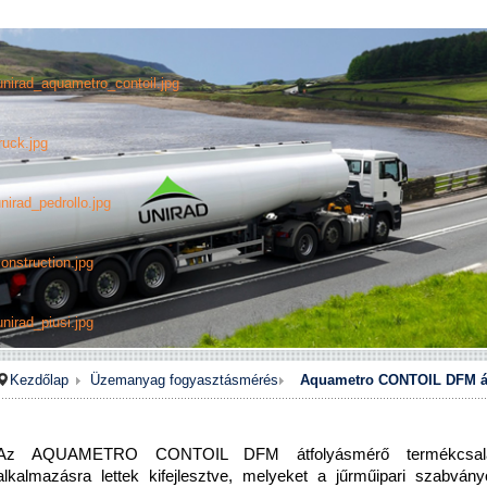
unirad_aquametro_contoil.jpg
ruck.jpg
nirad_pedrollo.jpg
onstruction.jpg
nirad_piusi.jpg
Kezdőlap
Üzemanyag fogyasztásmérés
Aquametro CONTOIL DFM á
Az AQUAMETRO CONTOIL DFM átfolyásmérő termékcsalád k
alkalmazásra lettek kifejlesztve, melyeket a jűrműipari szabványo