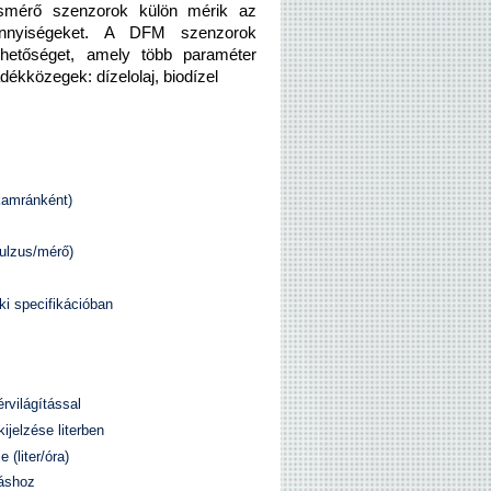
ásmérő szenzorok külön mérik az
ennyiségeket. A DFM szenzorok
 lehetőséget, amely több paraméter
dékközegek: dízelolaj, biodízel
(kamránként)
pulzus/mérő)
i specifikációban
érvilágítással
ijelzése literben
 (liter/óra)
táshoz