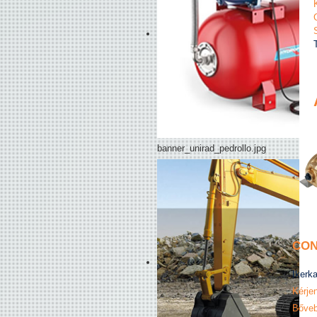
banner_unirad_pedrollo.jpg
CON
Ikerk
Kérjen
Bőveb