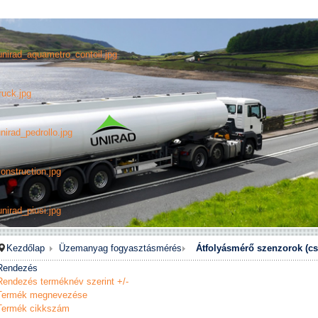
unirad_aquametro_contoil.jpg
ruck.jpg
nirad_pedrollo.jpg
onstruction.jpg
nirad_piusi.jpg
Kezdőlap
Üzemanyag fogyasztásmérés
Átfolyásmérő szenzorok (cs
Rendezés
Rendezés terméknév szerint +/-
Termék megnevezése
Termék cikkszám