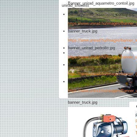
Banner_unirad_aquametro_contoil.jpg
unirad_showlist
Banner_unirad_aquametro_contoil.jpg
https://www.unirad.hu/images/Banner_
banner_truck.jpg
https://www.unirad.hu/images/banner_t
banner_unirad_pedrollo.jpg
https://www.unirad.hu/images/banner_u
banner_construction.jpg
https://www.unirad.hu/images/banner_c
Banner_unirad_piusi.jpg
https://www.unirad.hu/images/Banner_u
banner_truck.jpg