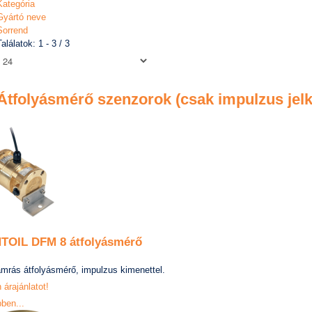
Kategória
Gyártó neve
Sorrend
Találatok: 1 - 3 / 3
Átfolyásmérő szenzorok (csak impulzus jel
TOIL DFM 8 átfolyásmérő
amrás átfolyásmérő, impulzus kimenettel.
 árajánlatot!
ben...