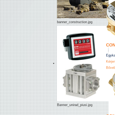
banner_construction.jpg
CON
Egyka
Kérjen
Bőveb
Banner_unirad_piusi.jpg