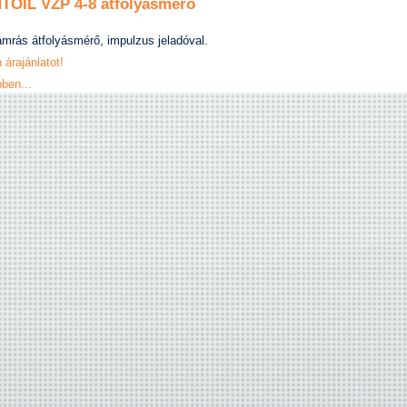
TOIL VZP 4-8 átfolyásmérő
mrás átfolyásmérő, impulzus jeladóval.
 árajánlatot!
ben...