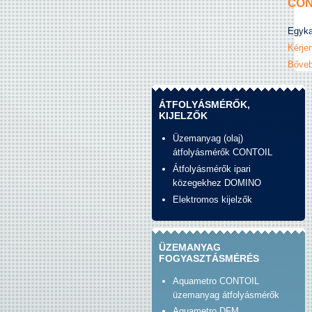
CON
Egyka
Kérjen
Bőveb
ÁTFOLYÁSMÉRŐK,
KIJELZŐK
Üzemanyag (olaj)
átfolyásmérők CONTOIL
Átfolyásmérők ipari
közegekhez DOMINO
Elektromos kijelzők
ÜZEMANYAG
FOGYASZTÁSMÉRÉS
Aquametro CONTOIL
üzemanyag átfolyásmérők
Aquametro DFM