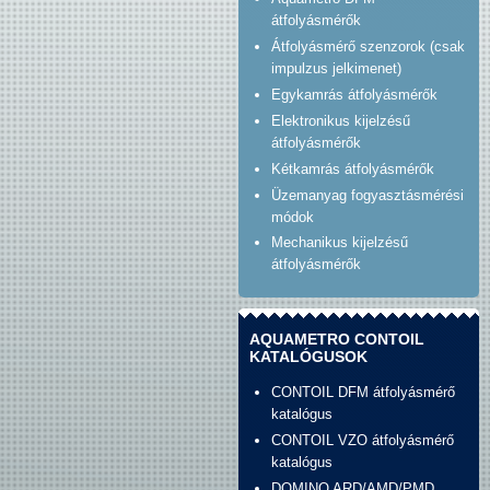
átfolyásmérők
Átfolyásmérő szenzorok (csak
impulzus jelkimenet)
Egykamrás átfolyásmérők
Elektronikus kijelzésű
átfolyásmérők
Kétkamrás átfolyásmérők
Üzemanyag fogyasztásmérési
módok
Mechanikus kijelzésű
átfolyásmérők
AQUAMETRO CONTOIL
KATALÓGUSOK
CONTOIL DFM átfolyásmérő
katalógus
CONTOIL VZO átfolyásmérő
katalógus
DOMINO ARD/AMD/PMD