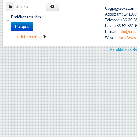
Jelszó
Cégjegyzékszám:
Adószám: 241077
Emlékezzen rám
Telefon: +36 30 3
Belépés
Fax: +36 52 361 
E-mail:
info@unir
Fiók létrehozása
Web:
https://www
Az oldal tulaj