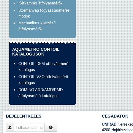
Kétkamrás átfolyásmérők
Üzemanyag fogyasztásmérési
módok
Mechanikus kijelzésű
átfolyásmérők
AQUAMETRO CONTOIL
KATALÓGUSOK
CONTOIL DFM átfolyásmérő
katalógus
CONTOIL VZO átfolyásmérő
katalógus
DOMINO ARD/AMD/PMD
átfolyásmérő katalógus
BEJELENTKEZÉS
CÉGADATOK
UNIRAD
Kereskede
Felhasználói név
4200 Hajdúszobosz