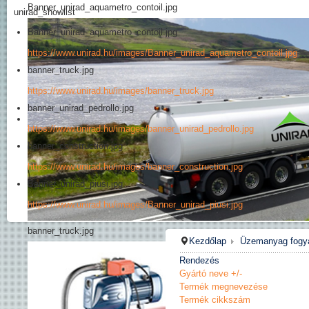
Banner_unirad_aquametro_contoil.jpg
unirad_showlist
Banner_unirad_aquametro_contoil.jpg
https://www.unirad.hu/images/Banner_unirad_aquametro_contoil.jpg
banner_truck.jpg
https://www.unirad.hu/images/banner_truck.jpg
banner_unirad_pedrollo.jpg
https://www.unirad.hu/images/banner_unirad_pedrollo.jpg
banner_construction.jpg
https://www.unirad.hu/images/banner_construction.jpg
Banner_unirad_piusi.jpg
https://www.unirad.hu/images/Banner_unirad_piusi.jpg
banner_truck.jpg
Kezdőlap
Üzemanyag fogy
Rendezés
Gyártó neve +/-
Termék megnevezése
Termék cikkszám