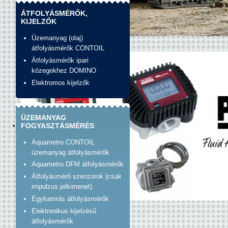
ÁTFOLYÁSMÉRŐK,
KIJELZŐK
Üzemanyag (olaj)
banner_construction.jpg
átfolyásmérők CONTOIL
Átfolyásmérők ipari
közegekhez DOMINO
Elektromos kijelzők
ÜZEMANYAG
FOGYASZTÁSMÉRÉS
Aquametro CONTOIL
üzemanyag átfolyásmérők
Aquametro DFM átfolyásmérők
Átfolyásmérő szenzorok (csak
impulzus jelkimenet)
Egykamrás átfolyásmérők
Banner_unirad_piusi.jpg
Elektronikus kijelzésű
átfolyásmérők