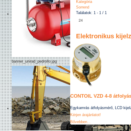
Kategória
Sorrend
Találatok: 1 - 1 / 1
Elektronikus kije
banner_unirad_pedrollo.jpg
CONTOIL VZD 4-8 átfolyá
Egykamrás átfolyásmérő, LCD kijelz
Kérjen árajánlatot!
Bővebben...