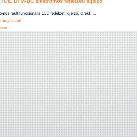
OIL DFM-BC elektromos fedélzeti kijelző
omos multifunkcionális LCD fedélzeti kijelző, direkt, ...
 árajánlatot!
ben...