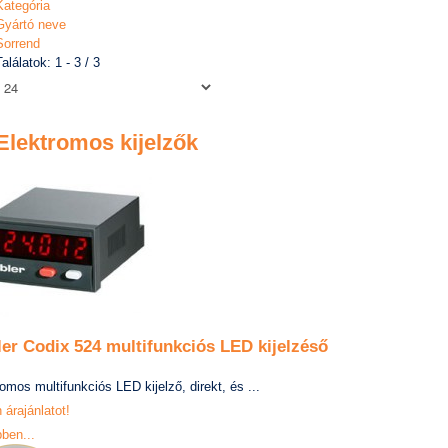
Kategória
Gyártó neve
Sorrend
Találatok: 1 - 3 / 3
Elektromos kijelzők
er Codix 524 multifunkciós LED kijelzéső
omos multifunkciós LED kijelző, direkt, és ...
 árajánlatot!
ben...