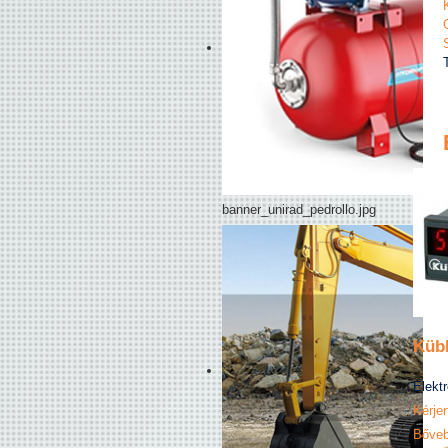
banner_unirad_pedrollo.jpg
Kübl
Elektr
Kérjen
Bőveb