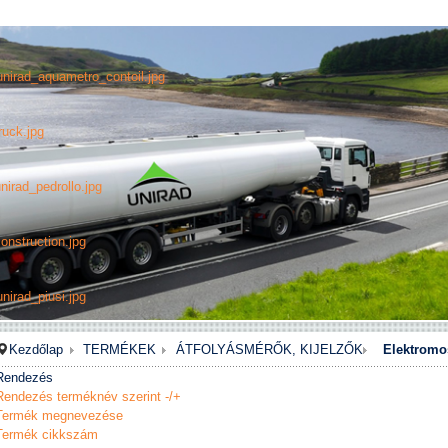
unirad_aquametro_contoil.jpg
ruck.jpg
nirad_pedrollo.jpg
onstruction.jpg
nirad_piusi.jpg
Kezdőlap
TERMÉKEK
ÁTFOLYÁSMÉRŐK, KIJELZŐK
Elektromos
Rendezés
Rendezés terméknév szerint -/+
Termék megnevezése
Termék cikkszám