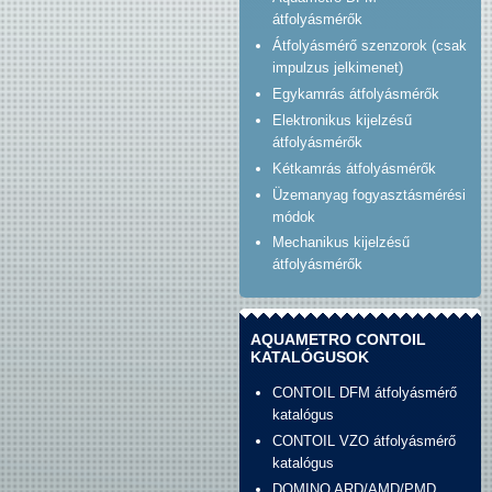
átfolyásmérők
Átfolyásmérő szenzorok (csak
impulzus jelkimenet)
Egykamrás átfolyásmérők
Elektronikus kijelzésű
átfolyásmérők
Kétkamrás átfolyásmérők
Üzemanyag fogyasztásmérési
módok
Mechanikus kijelzésű
átfolyásmérők
AQUAMETRO CONTOIL
KATALÓGUSOK
CONTOIL DFM átfolyásmérő
katalógus
CONTOIL VZO átfolyásmérő
katalógus
DOMINO ARD/AMD/PMD