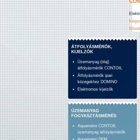
CONT
Elektr
Kérjen
Bőveb
ÁTFOLYÁSMÉRŐK,
KIJELZŐK
Üzemanyag (olaj)
átfolyásmérők CONTOIL
Átfolyásmérők ipari
közegekhez DOMINO
Elektromos kijelzők
ÜZEMANYAG
FOGYASZTÁSMÉRÉS
Aquametro CONTOIL
üzemanyag átfolyásmérők
Aquametro DFM