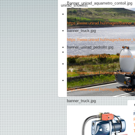
Banner_unirad_aquametro_contoil.jpg
unirad_showlist
Banner_unirad_aquametro_contoil.jpg
https://www.unirad.hu/images/Banner_
banner_truck.jpg
https://www.unirad.hu/images/banner_t
banner_unirad_pedrollo.jpg
https://www.unirad.hu/images/banner_u
banner_construction.jpg
https://www.unirad.hu/images/banner_c
Banner_unirad_piusi.jpg
https://www.unirad.hu/images/Banner_u
banner_truck.jpg