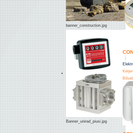
banner_construction.jpg
CON
Elektr
Kérjen
Bőveb
Banner_unirad_piusi.jpg