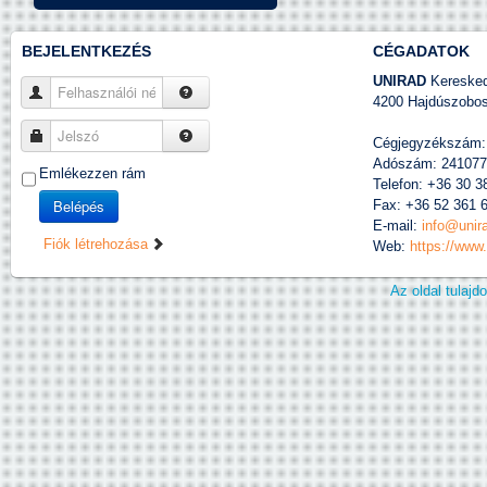
BEJELENTKEZÉS
CÉGADATOK
UNIRAD
Kereskede
Felhasználói név
4200 Hajdúszobosz
Jelszó
Cégjegyzékszám:
Adószám: 241077
Emlékezzen rám
Telefon: +36 30 3
Belépés
Fax: +36 52 361 
E-mail:
info@unir
Fiók létrehozása
Web:
https://www
Az oldal tulaj