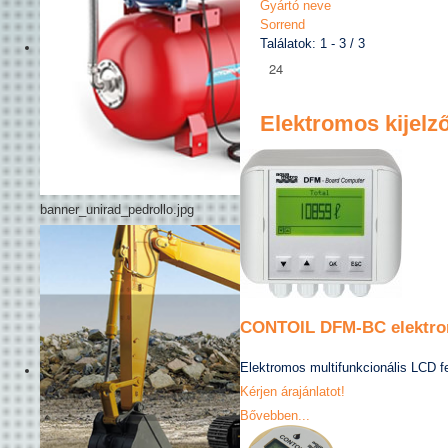
Gyártó neve
Sorrend
Találatok: 1 - 3 / 3
Elektromos kijelz
banner_unirad_pedrollo.jpg
CONTOIL DFM-BC elektromo
Elektromos multifunkcionális LCD fedé
Kérjen árajánlatot!
Bővebben...