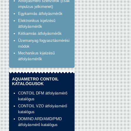
Átfolyásmérő szenzorok (csak
impulzus jelkimenet)
Egykamrás átfolyásmérők
Elektronikus kijelzésű
átfolyásmérők
Kétkamrás átfolyásmérők
Üzemanyag fogyasztásmérési
módok
Mechanikus kijelzésű
átfolyásmérők
AQUAMETRO CONTOIL
KATALÓGUSOK
CONTOIL DFM átfolyásmérő
katalógus
CONTOIL VZO átfolyásmérő
katalógus
DOMINO ARD/AMD/PMD
átfolyásmérő katalógus