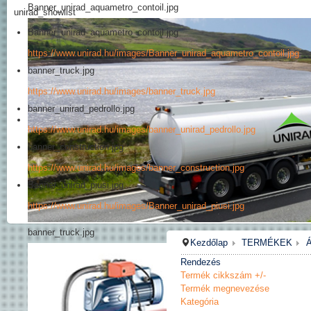
Banner_unirad_aquametro_contoil.jpg
unirad_showlist
Banner_unirad_aquametro_contoil.jpg
https://www.unirad.hu/images/Banner_unirad_aquametro_contoil.jpg
banner_truck.jpg
https://www.unirad.hu/images/banner_truck.jpg
banner_unirad_pedrollo.jpg
https://www.unirad.hu/images/banner_unirad_pedrollo.jpg
banner_construction.jpg
https://www.unirad.hu/images/banner_construction.jpg
Banner_unirad_piusi.jpg
https://www.unirad.hu/images/Banner_unirad_piusi.jpg
banner_truck.jpg
Kezdőlap
TERMÉKEK
Rendezés
Termék cikkszám +/-
Termék megnevezése
Kategória