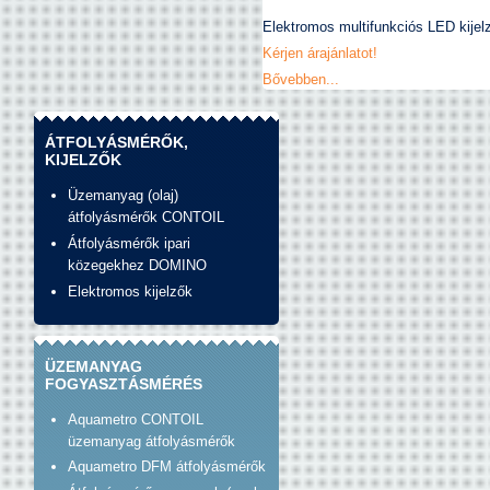
Elektromos multifunkciós LED kijelző
Kérjen árajánlatot!
Bővebben...
ÁTFOLYÁSMÉRŐK,
KIJELZŐK
Üzemanyag (olaj)
átfolyásmérők CONTOIL
Átfolyásmérők ipari
közegekhez DOMINO
Elektromos kijelzők
ÜZEMANYAG
FOGYASZTÁSMÉRÉS
Aquametro CONTOIL
üzemanyag átfolyásmérők
Aquametro DFM átfolyásmérők