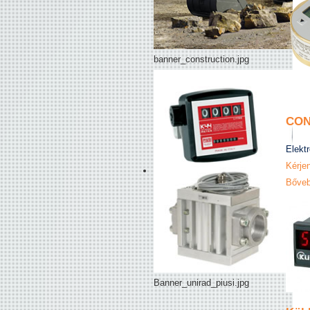
banner_construction.jpg
CON
Elektr
Kérjen
Bőveb
Banner_unirad_piusi.jpg