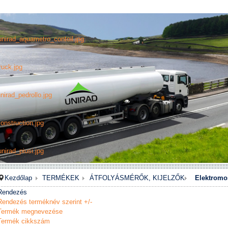
unirad_aquametro_contoil.jpg
ruck.jpg
nirad_pedrollo.jpg
onstruction.jpg
nirad_piusi.jpg
Kezdőlap
TERMÉKEK
ÁTFOLYÁSMÉRŐK, KIJELZŐK
Elektromos
Rendezés
Rendezés terméknév szerint +/-
Termék megnevezése
Termék cikkszám