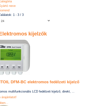
Kategória
Gyártó neve
Sorrend
Találatok: 1 - 3 / 3
Elektromos kijelzők
OIL DFM-BC elektromos fedélzeti kijelző
omos multifunkcionális LCD fedélzeti kijelző, direkt, ...
 árajánlatot!
ben...