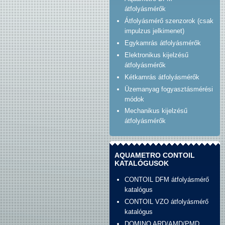
átfolyásmérők
Átfolyásmérő szenzorok (csak
impulzus jelkimenet)
Egykamrás átfolyásmérők
Elektronikus kijelzésű
átfolyásmérők
Kétkamrás átfolyásmérők
Üzemanyag fogyasztásmérési
módok
Mechanikus kijelzésű
átfolyásmérők
AQUAMETRO CONTOIL
KATALÓGUSOK
CONTOIL DFM átfolyásmérő
katalógus
CONTOIL VZO átfolyásmérő
katalógus
DOMINO ARD/AMD/PMD