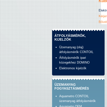
Kübl
Elektr
Kérjen
Bőveb
ÁTFOLYÁSMÉRŐK,
KIJELZŐK
Üzemanyag (olaj)
átfolyásmérők CONTOIL
Átfolyásmérők ipari
közegekhez DOMINO
Elektromos kijelzők
ÜZEMANYAG
FOGYASZTÁSMÉRÉS
Aquametro CONTOIL
üzemanyag átfolyásmérők
Aquametro DFM