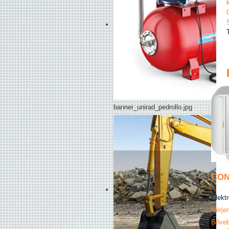
banner_unirad_pedrollo.jpg
CONT
Elektr
Kérjen
Bőveb