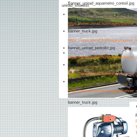
Banner_unirad_aquametro_contoil.jpg
unirad_showlist
Banner_unirad_aquametro_contoil.jpg
https://www.unirad.hu/images/Banner_
banner_truck.jpg
https://www.unirad.hu/images/banner_t
banner_unirad_pedrollo.jpg
https://www.unirad.hu/images/banner_u
banner_construction.jpg
https://www.unirad.hu/images/banner_c
Banner_unirad_piusi.jpg
https://www.unirad.hu/images/Banner_u
banner_truck.jpg