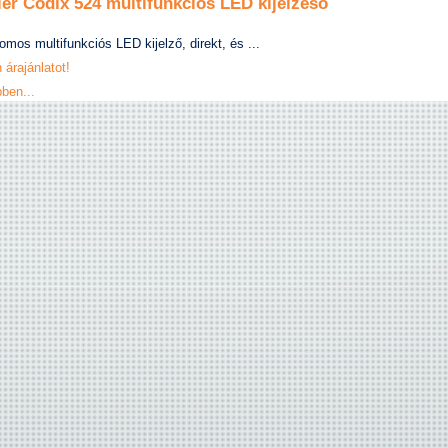
er Codix 524 multifunkciós LED kijelzéső
omos multifunkciós LED kijelző, direkt, és ...
 árajánlatot!
ben...