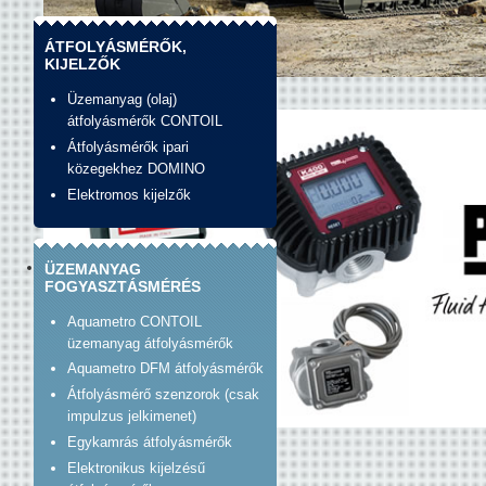
ÁTFOLYÁSMÉRŐK,
KIJELZŐK
banner_construction.jpg
Üzemanyag (olaj)
átfolyásmérők CONTOIL
Átfolyásmérők ipari
közegekhez DOMINO
Elektromos kijelzők
ÜZEMANYAG
FOGYASZTÁSMÉRÉS
Aquametro CONTOIL
üzemanyag átfolyásmérők
Aquametro DFM átfolyásmérők
Átfolyásmérő szenzorok (csak
impulzus jelkimenet)
Egykamrás átfolyásmérők
Banner_unirad_piusi.jpg
Elektronikus kijelzésű