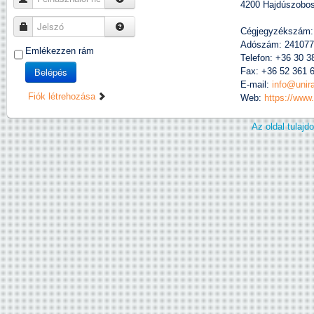
4200 Hajdúszobosz
Jelszó
Cégjegyzékszám:
Adószám: 241077
Emlékezzen rám
Telefon: +36 30 3
Belépés
Fax: +36 52 361 
E-mail:
info@unir
Fiók létrehozása
Web:
https://www
Az oldal tulaj