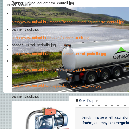
Banner_unirad_aquametro_contoil.jpg
unirad_showlist
Banner_unirad_aquametro_contoil.jpg
https://www.unirad.hu/images/Banner_unirad_aquametro_contoil.jpg
banner_truck.jpg
https://www.unirad.hu/images/banner_truck.jpg
banner_unirad_pedrollo.jpg
https://www.unirad.hu/images/banner_unirad_pedrollo.jpg
banner_construction.jpg
https://www.unirad.hu/images/banner_construction.jpg
Banner_unirad_piusi.jpg
https://www.unirad.hu/images/Banner_unirad_piusi.jpg
banner_truck.jpg
Kezdőlap
Kérjük, írja be a felhasználó
címére, amennyiben megtalá