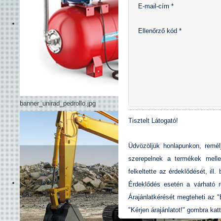
E-mail-cím
*
Ellenőrző kód
*
banner_unirad_pedrollo.jpg
Tisztelt Látogató!
Üdvözöljük honlapunkon, remél
szerepelnek a termékek melle
felkeltette az érdeklődését, il
Érdeklődés esetén a várható r
Árajánlatkérését megteheti az
"Kérjen árajánlatot!" gombra katt