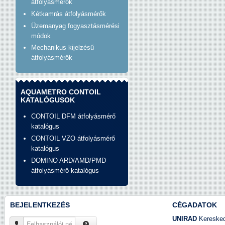
átfolyásmérők
Kétkamrás átfolyásmérők
Üzemanyag fogyasztásmérési
módok
Mechanikus kijelzésű
átfolyásmérők
AQUAMETRO CONTOIL
KATALÓGUSOK
CONTOIL DFM átfolyásmérő
katalógus
CONTOIL VZO átfolyásmérő
katalógus
DOMINO ARD/AMD/PMD
átfolyásmérő katalógus
BEJELENTKEZÉS
CÉGADATOK
UNIRAD
Kereskede
Felhasználói név