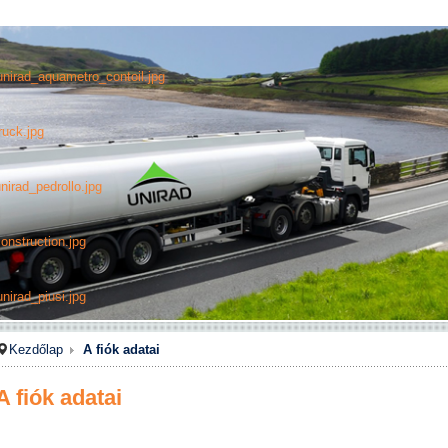
unirad_aquametro_contoil.jpg
ruck.jpg
nirad_pedrollo.jpg
onstruction.jpg
nirad_piusi.jpg
Kezdőlap
A fiók adatai
A fiók adatai