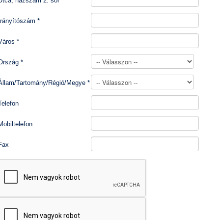
Utca, házszám 2. sor
Irányítószám
*
Város
*
Ország
*
Állam/Tartomány/Régió/Megye
*
Telefon
Mobiltelefon
Fax