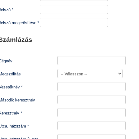
Jelszó
*
Jelszó megerősítése
*
Számlázás
Cégnév
Megszólítás
Vezetéknév
*
Második keresztnév
Keresztnév
*
Utca, házszám
*