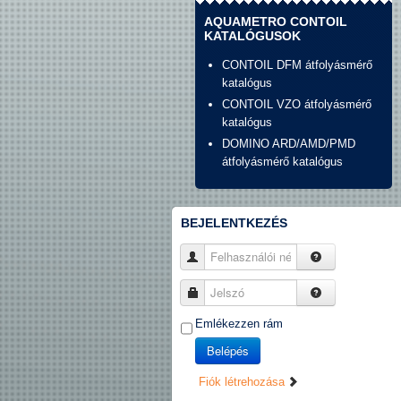
AQUAMETRO CONTOIL
KATALÓGUSOK
CONTOIL DFM átfolyásmérő
katalógus
CONTOIL VZO átfolyásmérő
katalógus
DOMINO ARD/AMD/PMD
átfolyásmérő katalógus
BEJELENTKEZÉS
Felhasználói név
Jelszó
Emlékezzen rám
Belépés
Fiók létrehozása