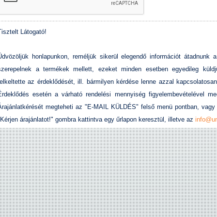
Tisztelt Látogató!
Üdvözöljük honlapunkon, reméljük sikerül elegendő információt átadnunk 
szerepelnek a termékek mellett, ezeket minden esetben egyedileg küld
felkeltette az érdeklődését, ill. bármilyen kérdése lenne azzal kapcsolatosa
Érdeklődés esetén a várható rendelési mennyiség figyelembevételével meg
Árajánlatkérését megteheti az "E-MAIL KÜLDÉS" felső menü pontban, vagy 
"Kérjen árajánlatot!" gombra kattintva egy űrlapon keresztül, illetve az
info@un