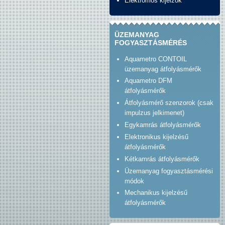
Elektromos kijelzők
ÜZEMANYAG
FOGYASZTÁSMÉRÉS
Aquametro CONTOIL
üzemanyag átfolyásmérők
Aquametro DFM
átfolyásmérők
Átfolyásmérő szenzorok (csak
impulzus jelkimenet)
Egykamrás átfolyásmérők
Elektronikus kijelzésű
átfolyásmérők
Kétkamrás átfolyásmérők
Üzemanyag fogyasztásmérési
módok
Mechanikus kijelzésű
átfolyásmérők