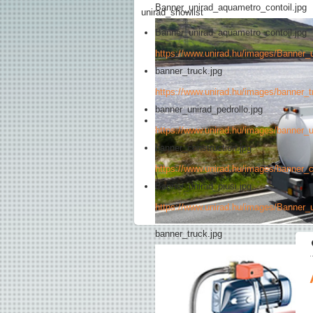
Banner_unirad_aquametro_contoil.jpg
unirad_showlist
Banner_unirad_aquametro_contoil.jpg
https://www.unirad.hu/images/Banner_
banner_truck.jpg
https://www.unirad.hu/images/banner_t
banner_unirad_pedrollo.jpg
https://www.unirad.hu/images/banner_u
banner_construction.jpg
https://www.unirad.hu/images/banner_c
Banner_unirad_piusi.jpg
https://www.unirad.hu/images/Banner_u
banner_truck.jpg