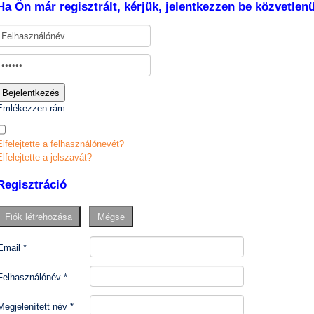
Ha Ön már regisztrált, kérjük, jelentkezzen be közvetlenül
Emlékezzen rám
Elfelejtette a felhasználónevét?
Elfelejtette a jelszavát?
Regisztráció
Fiók létrehozása
Mégse
Email
*
Felhasználónév
*
Megjelenített név
*