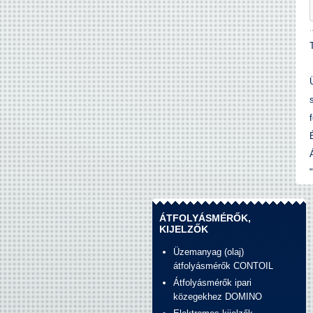
ÁTFOLYÁSMÉRŐK,
KIJELZŐK
Üzemanyag (olaj)
átfolyásmérők CONTOIL
Átfolyásmérők ipari
közegekhez DOMINO