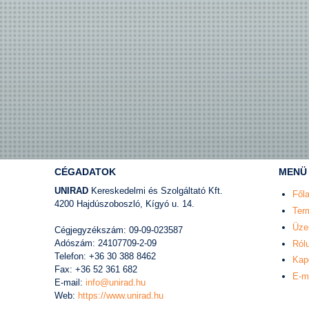
CÉGADATOK
MENÜ
UNIRAD
Kereskedelmi és Szolgáltató Kft.
Fől
4200 Hajdúszoboszló, Kígyó u. 14.
Ter
Üze
Cégjegyzékszám: 09-09-023587
Adószám: 24107709-2-09
Ról
Telefon: +36 30 388 8462
Kap
Fax: +36 52 361 682
E-m
E-mail:
info@unirad.hu
Web:
https://www.unirad.hu