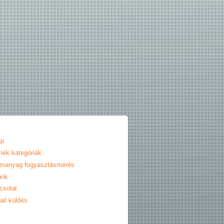
ap
mék kategóriák
manyag fogyasztásmérés
unk
csolat
ail küldés